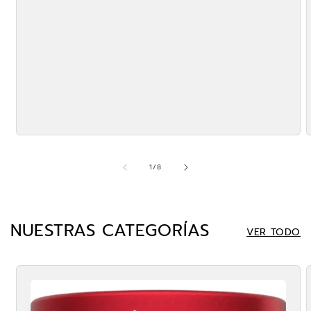
DE
1
/
8
NUESTRAS CATEGORÍAS
VER TODO