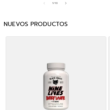
DE
1
/
10
NUEVOS PRODUCTOS